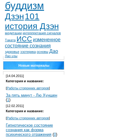
буддизм
Дзэн
101
история Дзэн
медитации
интерпретация сигналов
ИСС
измененное
Таката
состояние сознания
Дао
здоровье
эзотерика
основы
Лао цзы
Новые материалы
[14.04.2011]
Категория и название:
[
Работы сторонних авторов
]
За пять минут - Лю Хуншен
(
1
)
[12.02.2011]
Категория и название:
[
Работы сторонних авторов
]
Гипнотическое состояние
сознания как форма
психического отражения
(
0
)