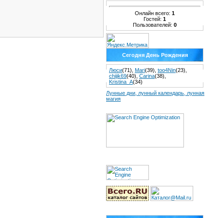
Онлайн всего:
1
Гостей:
1
Пользователей:
0
Сегодня День Рождения
Люси
(71)
,
Mari
(39)
,
too4Nin
(23)
,
chijik69
(40)
,
Carina
(38)
,
Kristina_A
(34)
Лунные дни, лунный календарь, лунная
магия