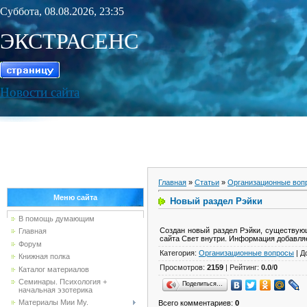
Суббота, 08.08.2026, 23:35
ЭКСТРАСЕНС
Новости сайта
Главная
»
Статьи
»
Организационные воп
Меню сайта
Новый раздел Рэйки
В помощь думающим
Создан новый раздел Рэйки, существую
Главная
сайта Свет внутри. Информация добавляе
Форум
Категория
:
Организационные вопросы
|
Д
Книжная полка
Просмотров
:
2159
|
Рейтинг
:
0.0
/
0
Каталог материалов
Семинары. Психология +
Поделиться…
начальная эзотерика
Материалы Мии Му.
Всего комментариев
:
0