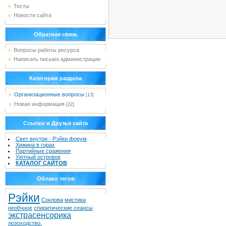
Тесты
Новости сайта
Обратная связь
Вопросы работы ресурса
Написать письмо администрации
Категории раздела
Организационные вопросы
[13]
Новая информация
[22]
Ссылки и Друзья сайта
Свет внутри - Рэйки форум
Хижина в горах
Партийные сражения
Уютный островок
КАТАЛОГ САЙТОВ
Облако тегов
Рэйки
Соклова
мистика
необчное
спиритические сеансы
экстрасенсорика
лозоходство.