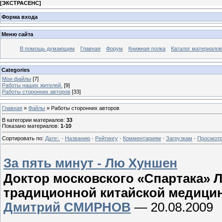
[
ЭКСТРАСЕНС
]
Форма входа
Меню сайта
В помощь думающим
Главная
Форум
Книжная полка
Каталог материалов
Categories
Мои файлы
[7]
Работы наших жителей.
[9]
Работы сторонних авторов
[33]
Главная
»
Файлы
» Работы сторонних авторов
В категории материалов
:
33
Показано материалов
:
1-10
Сортировать по
:
Дате
·
Названию
·
Рейтингу
·
Комментариям
·
Загрузкам
·
Просмот
За пять минут - Лю Хуншен
Доктор московского «Спартака» 
традиционной китайской медици
Дмитрий СМИРНОВ
— 20.08.2009