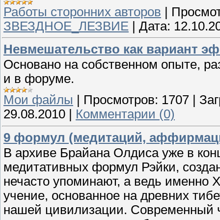
Работы сторонних авторов
|
Просмот
ЗВЕЗДНОЕ_ЛЕЗВИЕ
|
Дата:
12.10.2
Невмешательство как вариант э
Основано на собственном опыте, р
и в форуме.
Мои файлы
|
Просмотров:
1707
|
Заг
29.08.2010
|
Комментарии (0)
9 формул (медитаций, аффирмаци
В архиве Брайана Олдиса уже в кон
медитативных формул Рэйки, создан
нечасто упоминают, а ведь именно 
учение, основанное на древних тиб
нашей цивилизации. Современный ч