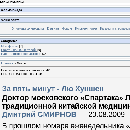
[
ЭКСТРАСЕНС
]
Форма входа
Меню сайта
В помощь думающим
Главная
Форум
Книжная полка
Каталог материалов
Categories
Мои файлы
[7]
Работы наших жителей.
[9]
Работы сторонних авторов
[33]
Главная
»
Файлы
Всего материалов в каталоге
:
47
Показано материалов
:
1-10
За пять минут - Лю Хуншен
Доктор московского «Спартака» 
традиционной китайской медици
Дмитрий СМИРНОВ
— 20.08.2009
В прошлом номере еженедельника «