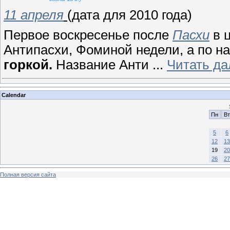
11 апреля
(дата для 2010 года)
Первое воскресенье после
Пасхи
в 
Антипасхи, Фоминой недели, а по н
горкой.
Название Анти
...
Читать да
Calendar
Пн
Вт
5
6
12
13
19
20
26
27
Полная версия сайта