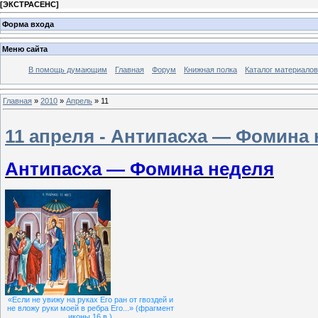
[
ЭКСТРАСЕНС
]
Форма входа
Меню сайта
В помощь думающим
Главная
Форум
Книжная полка
Каталог материалов
Главная
»
2010
»
Апрель
»
11
11 апреля - Антипасха — Фомина 
Антипасха — Фомина неделя
«Если не увижу на руках Его ран от гвоздей и
не вложу руки моей в ребра Его...» (фрагмент
иконы 16 в.)