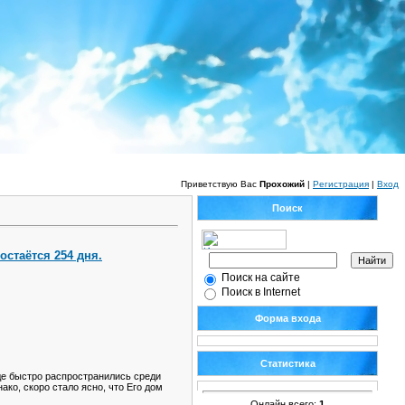
Приветствую Вас
Прохожий
|
Регистрация
|
Вход
Поиск
остаётся 254 дня.
Поиск на сайте
Поиск в Internet
Форма входа
Статистика
де быстро распространились среди
ко, скоро стало ясно, что Его дом
Онлайн всего:
1