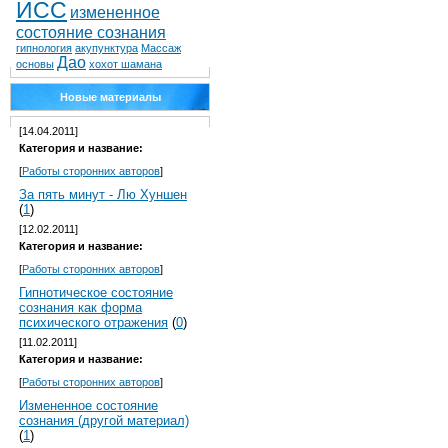
ИСС
измененное
состояние сознания
гипнология
акупунктура
Массаж
Дао
основы
хохот шамана
Новые материалы
[14.04.2011]
Категория и название:
[
Работы сторонних авторов
]
За пять минут - Лю Хуншен
(
1
)
[12.02.2011]
Категория и название:
[
Работы сторонних авторов
]
Гипнотическое состояние
сознания как форма
психического отражения
(
0
)
[11.02.2011]
Категория и название:
[
Работы сторонних авторов
]
Измененное состояние
сознания (другой материал)
(
1
)