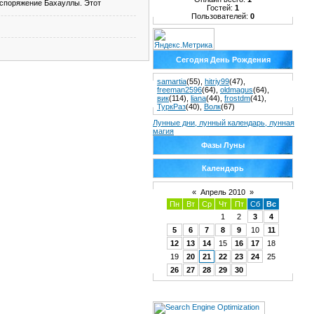
аспоряжение Бахауллы. Этот
Гостей:
1
Пользователей:
0
Сегодня День Рождения
samartia
(55)
,
hitriy99
(47)
,
freeman2596
(64)
,
oldmagus
(64)
,
вик
(114)
,
liana
(44)
,
frostdm
(41)
,
ТуркРаз
(40)
,
Волк
(67)
Лунные дни, лунный календарь, лунная
магия
Фазы Луны
Календарь
«
Апрель 2010
»
Пн
Вт
Ср
Чт
Пт
Сб
Вс
1
2
3
4
5
6
7
8
9
10
11
12
13
14
15
16
17
18
19
20
21
22
23
24
25
26
27
28
29
30