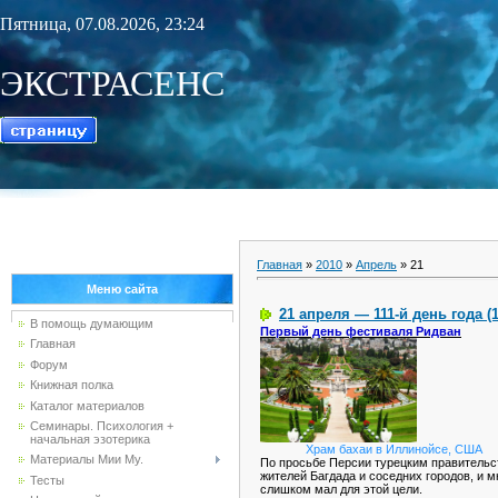
Пятница, 07.08.2026, 23:24
ЭКСТРАСЕНС
Главная
»
2010
»
Апрель
»
21
Меню сайта
21 апреля — 111-й день года (
В помощь думающим
Первый день фестиваля Ридван
Главная
Форум
Книжная полка
Каталог материалов
Семинары. Психология +
начальная эзотерика
Храм бахаи в Иллинойсе, США
Материалы Мии Му.
По просьбе Персии турецким правительс
жителей Багдада и соседних городов, и м
Тесты
слишком мал для этой цели.