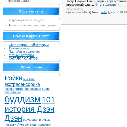
Новости сайта
Тогда Наджиб Паша, один из представите
прекрасный сад,
...
Читать дальше »
Обратная связь
Просмотров:
545
|
Добавил:
irisha
|
Дата:
21.04.2
Вопросы работы ресурса
Написать письмо администрации
Ссылки и Друзья сайта
Свет внутри - Рэйки форум
Хижина в горах
Партийные сражения
Уютный островок
КАТАЛОГ САЙТОВ
Облако тегов
Рэйки
мистика
экстрасенсорика
лозоходство.
биолокация
сверх
восприятие
буддизм
101
история Дзэн
Дзэн
ощущения в руках
поверья Луна
легенды традиции