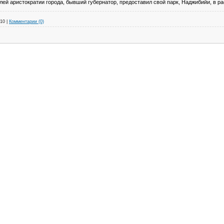
лей аристократии города, бывший губернатор, предоставил свой парк, Наджибийи, в р
010
|
Комментарии (0)