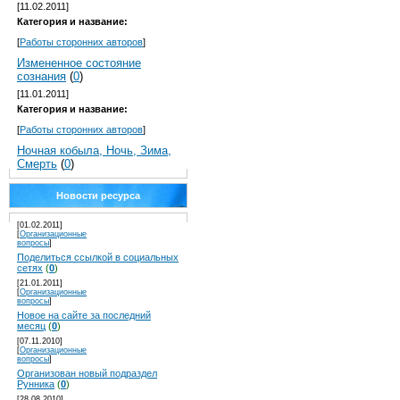
[11.02.2011]
Категория и название:
[
Работы сторонних авторов
]
Измененное состояние
сознания
(
0
)
[11.01.2011]
Категория и название:
[
Работы сторонних авторов
]
Ночная кобыла, Ночь, Зима,
Смерть
(
0
)
Новости ресурса
[01.02.2011]
[
Организационные
вопросы
]
Поделиться ссылкой в социальных
сетях
(
0
)
[21.01.2011]
[
Организационные
вопросы
]
Новое на сайте за последний
месяц
(
0
)
[07.11.2010]
[
Организационные
вопросы
]
Организован новый подраздел
Рунника
(
0
)
[28.08.2010]