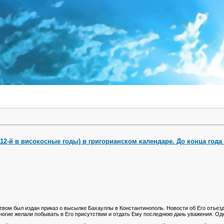
112-й в високосные годы) в григорианском календаре. До конца года 
твом был издан приказ о высылке Бахауллы в Константинополь. Новости об Его отъез
ногие желали побывать в Его присутствии и отдать Ему последнюю дань уважения. Одна